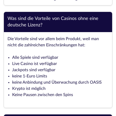
Was sind die Vorteile von Casinos ohne eine
deutsche Lizenz?
Die Vorteile sind vor allem beim Produkt, weil man
nicht die zahlreichen Einschränkungen hat:
Alle Spiele sind verfügbar
Live Casino ist verfügbar
Jackpots sind verfügbar
keine 1-Euro Limits
keine Anbindung und Überwachung durch OASIS
Krypto ist möglich
Keine Pausen zwischen den Spins