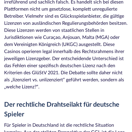
irreführend und sachlich falsch. Es handelt sich bei diesen
Plattformen nicht um gesetzlose, komplett unregulierte
Betreiber. Vielmehr sind es Glücksspielanbieter, die gültige
Lizenzen von ausländischen Regulierungsbehörden besitzen.
Diese Lizenzen werden von staatlichen Stellen in
Jurisdiktionen wie Curaçao, Anjouan, Malta (MGA) oder
dem Vereinigten Königreich (UKGC) ausgestellt. Diese
Casinos operieren legal innerhalb des Rechtsrahmens ihrer
jeweiligen Lizenzgeber. Der entscheidende Unterschied ist
das Fehlen einer spezifisch deutschen Lizenz nach den
Kriterien des GlüStV 2021. Die Debatte sollte daher nicht
als „lizenziert vs. unlizenziert“ geführt werden, sondern als
„welche Lizenz?“.
Der rechtliche Drahtseilakt für deutsche
Spieler
Für Spieler in Deutschland ist die rechtliche Situation