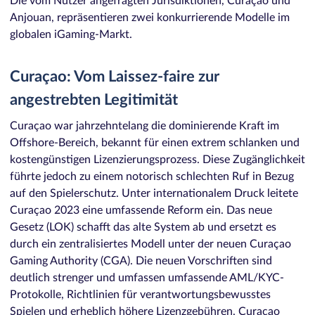
Die vom Nutzer angefragten Jurisdiktionen, Curaçao und
Anjouan, repräsentieren zwei konkurrierende Modelle im
globalen iGaming-Markt.
Curaçao: Vom Laissez-faire zur
angestrebten Legitimität
Curaçao war jahrzehntelang die dominierende Kraft im
Offshore-Bereich, bekannt für einen extrem schlanken und
kostengünstigen Lizenzierungsprozess. Diese Zugänglichkeit
führte jedoch zu einem notorisch schlechten Ruf in Bezug
auf den Spielerschutz. Unter internationalem Druck leitete
Curaçao 2023 eine umfassende Reform ein. Das neue
Gesetz (LOK) schafft das alte System ab und ersetzt es
durch ein zentralisiertes Modell unter der neuen Curaçao
Gaming Authority (CGA). Die neuen Vorschriften sind
deutlich strenger und umfassen umfassende AML/KYC-
Protokolle, Richtlinien für verantwortungsbewusstes
Spielen und erheblich höhere Lizenzgebühren. Curaçao