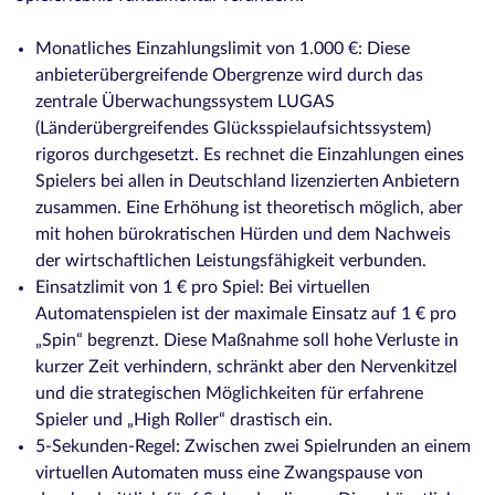
Monatliches Einzahlungslimit von 1.000 €: Diese
anbieterübergreifende Obergrenze wird durch das
zentrale Überwachungssystem LUGAS
(Länderübergreifendes Glücksspielaufsichtssystem)
rigoros durchgesetzt. Es rechnet die Einzahlungen eines
Spielers bei allen in Deutschland lizenzierten Anbietern
zusammen. Eine Erhöhung ist theoretisch möglich, aber
mit hohen bürokratischen Hürden und dem Nachweis
der wirtschaftlichen Leistungsfähigkeit verbunden.
Einsatzlimit von 1 € pro Spiel: Bei virtuellen
Automatenspielen ist der maximale Einsatz auf 1 € pro
„Spin“ begrenzt. Diese Maßnahme soll hohe Verluste in
kurzer Zeit verhindern, schränkt aber den Nervenkitzel
und die strategischen Möglichkeiten für erfahrene
Spieler und „High Roller“ drastisch ein.
5-Sekunden-Regel: Zwischen zwei Spielrunden an einem
virtuellen Automaten muss eine Zwangspause von