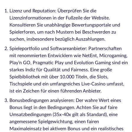
Lizenz und Reputation: Überprüfen Sie die
Lizenzinformationen in der Fußzeile der Website.
Konsultieren Sie unabhängige Bewertungsportale und
Spielerforen, um nach Mustern bei Beschwerden zu
suchen, insbesondere bezüglich Auszahlungen.
Spieleportfolio und Softwareanbieter: Partnerschaften
mit renommierten Entwicklern wie NetEnt, Microgaming,
Play’n GO, Pragmatic Play und Evolution Gaming sind ein
starkes Indiz für Qualität und Fairness. Eine große
Spielbibliothek mit über 10.000 Titeln, die Slots,
Tischspiele und ein umfangreiches Live-Casino umfasst,
ist ein Zeichen für einen führenden Anbieter.
Bonusbedingungen analysieren: Der wahre Wert eines
Bonus liegt in den Bedingungen. Achten Sie auf faire
Umsatzbedingungen (35x-40x gilt als Standard), eine
angemessene Spielgewichtung, einen fairen
Maximaleinsatz bei aktivem Bonus und ein realistisches