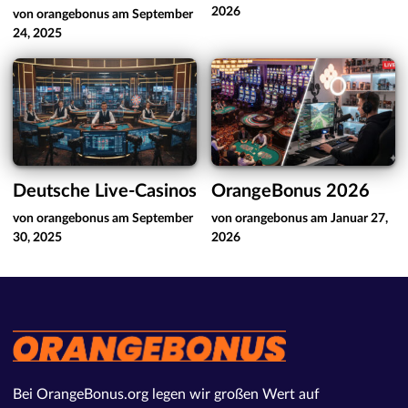
2026
von orangebonus am September
24, 2025
Deutsche Live-Casinos
OrangeBonus 2026
von orangebonus am September
von orangebonus am Januar 27,
30, 2025
2026
Bei
OrangeBonus.org
legen wir großen Wert auf