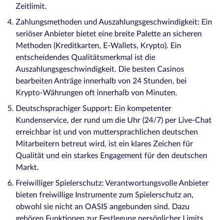
Zeitlimit.
Zahlungsmethoden und Auszahlungsgeschwindigkeit: Ein
seriöser Anbieter bietet eine breite Palette an sicheren
Methoden (Kreditkarten, E-Wallets, Krypto). Ein
entscheidendes Qualitätsmerkmal ist die
Auszahlungsgeschwindigkeit. Die besten Casinos
bearbeiten Anträge innerhalb von 24 Stunden, bei
Krypto-Währungen oft innerhalb von Minuten.
Deutschsprachiger Support: Ein kompetenter
Kundenservice, der rund um die Uhr (24/7) per Live-Chat
erreichbar ist und von muttersprachlichen deutschen
Mitarbeitern betreut wird, ist ein klares Zeichen für
Qualität und ein starkes Engagement für den deutschen
Markt.
Freiwilliger Spielerschutz: Verantwortungsvolle Anbieter
bieten freiwillige Instrumente zum Spielerschutz an,
obwohl sie nicht an OASIS angebunden sind. Dazu
gehören Funktionen zur Festlegung persönlicher Limits