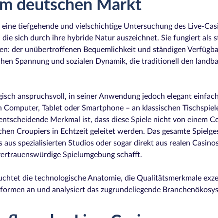
im deutschen Markt
t eine tiefgehende und vielschichtige Untersuchung des Live-Cas
die sich durch ihre hybride Natur auszeichnet. Sie fungiert als
n: der unübertroffenen Bequemlichkeit und ständigen Verfügbark
chen Spannung und sozialen Dynamik, die traditionell den landb
isch anspruchsvoll, in seiner Anwendung jedoch elegant einfach
in Computer, Tablet oder Smartphone – an klassischen Tischspiele
 entscheidende Merkmal ist, dass diese Spiele nicht von einem 
chen Croupiers in Echtzeit geleitet werden. Das gesamte Spielge
aus spezialisierten Studios oder sogar direkt aus realen Casino
vertrauenswürdige Spielumgebung schafft.
tet die technologische Anatomie, die Qualitätsmerkmale exzelle
elformen an und analysiert das zugrundeliegende Branchenökosy