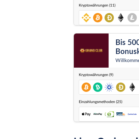
Kryptowährungen (11)
Bis 500
Bonus
Willkomm
Kryptowährungen (9)
Einzahlungsmethoden (25)