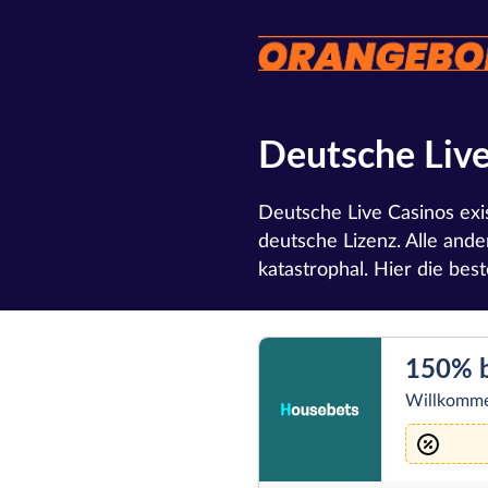
Deutsche Liv
Deutsche Live Casinos exi
deutsche Lizenz. Alle and
katastrophal. Hier die bes
150% b
Willkomm