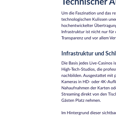
Technischer A
Um die Faszination und das rei
technologischen Kulissen uner
hochentwickelter Übertragung
Infrastruktur ist nicht nur fü
Transparenz und vor allem Ver
Infrastruktur und Sch
Die Basis jedes Live-Casinos i
High-Tech-Studios, die profes
nachbilden. Ausgestattet mit 
Kameras in HD- oder 4K-Auflös
Nahaufnahmen der Karten oder 
Streaming direkt von den Tisc
Gästen Platz nehmen.
Im Hintergrund dieser sichtba