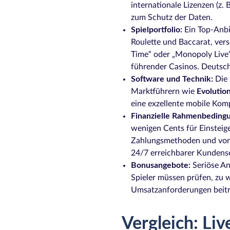
internationale Lizenzen (z.
zum Schutz der Daten.
Spielportfolio:
Ein Top-Anbie
Roulette und Baccarat, ver
Time“ oder „Monopoly Live
führender Casinos. Deutsch
Software und Technik:
Die 
Marktführern wie
Evolutio
eine exzellente mobile Kompa
Finanzielle Rahmenbeding
wenigen Cents für Einsteige
Zahlungsmethoden und vor a
24/7 erreichbarer Kundenser
Bonusangebote:
Seriöse An
Spieler müssen prüfen, zu w
Umsatzanforderungen beitr
Vergleich: Li