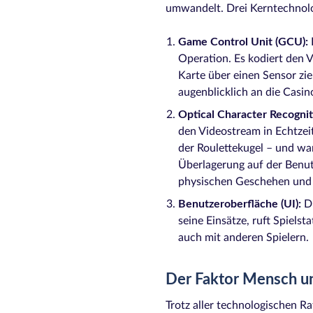
umwandelt. Drei Kerntechnolog
Game Control Unit (GCU):
D
Operation. Es kodiert den 
Karte über einen Sensor zie
augenblicklich an die Casi
Optical Character Recognit
den Videostream in Echtzei
der Roulettekugel – und wan
Überlagerung auf der Benut
physischen Geschehen und d
Benutzeroberfläche (UI):
Di
seine Einsätze, ruft Spiels
auch mit anderen Spielern.
Der Faktor Mensch un
Trotz aller technologischen Ra