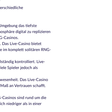
terschiedliche
 Umgebung das tiefste
sphäre digital zu replizieren
NG-Casinos.
. Das Live-Casino bietet
ie im komplett solitären RNG-
tändig kontrolliert. Live-
le Spieler jedoch als
wesenheit. Das Live-Casino
 Maß an Vertrauen schafft.
-Casinos sind rund um die
h niedriger als in einer