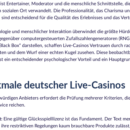
r ist Entertainer, Moderator und die menschliche Schnittstelle, die 
sozialen Ort verwandelt. Die Professionalität, das Charisma und
 sind entscheidend für die Qualität des Erlebnisses und das Vert
ogie und menschlicher Interaktion überwindet die größte Hürde
 gegenüber computergesteuerten Zufallszahlengeneratoren (RN
Black Box“ darstellen, schaffen Live-Casinos Vertrauen durch rad
en und dem Wurf einer echten Kugel zusehen. Diese beobachtb
t ein entscheidender psychologischer Vorteil und ein Hauptgru
male deutscher Live-Casinos
ürdigen Anbieters erfordert die Prüfung mehrerer Kriterien, die
ice reichen.
t:
Eine gültige Glücksspielllizenz ist das Fundament. Der Text merk
ihre restriktiven Regelungen kaum brauchbare Produkte zulässt,