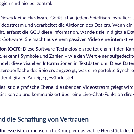
ien sind hierbei zentral:
ieses kleine Hardware-Gerät ist an jedem Spieltisch installiert 
Videostream und verarbeitet die Aktionen des Dealers. Wenn ein 
ht, erfasst die GCU diese Information, wandelt sie in digitale D
no-Software. Sie macht aus einem passiven Video eine interaktiv
ion (OCR):
Diese Software-Technologie arbeitet eng mit den Kam
t, erkennt Symbole und Zahlen – wie den Wert einer aufgedeckt
delt diese visuellen Informationen in Textdaten um. Diese Date
zeroberfläche des Spielers angezeigt, was eine perfekte Synchr
er digitalen Anzeige gewährleistet.
es ist die grafische Ebene, die über den Videostream gelegt wird.
tatistiken ab und kommuniziert über eine Live-Chat-Funktion dire
d die Schaffung von Vertrauen
ffinesse ist der menschliche Croupier das wahre Herzstück des Li